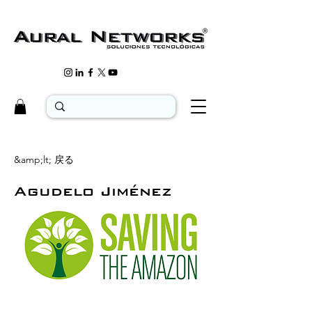
&amp;lt; 戻る
Agudelo Jiménez