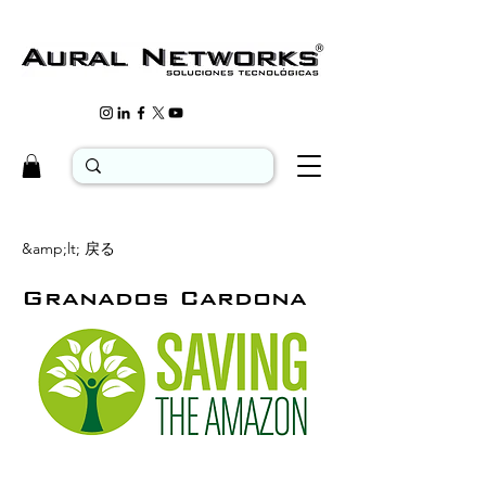
&amp;lt; 戻る
Granados Cardona