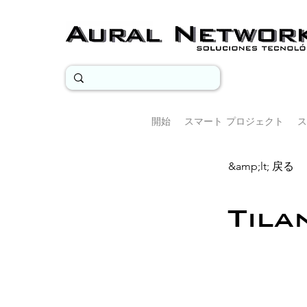
開始
スマート プロジェクト
ス
&amp;lt; 戻る
Tila