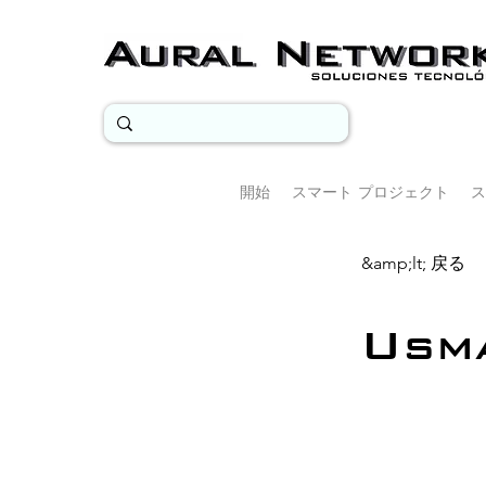
開始
スマート プロジェクト
ス
&amp;lt; 戻る
Usm