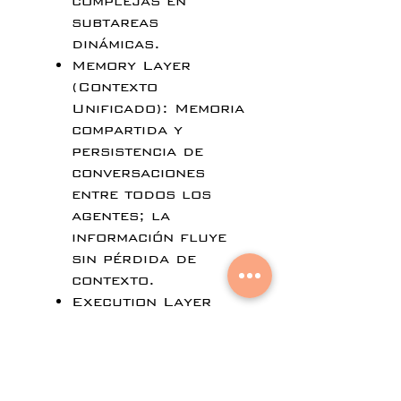
complejas en
subtareas
dinámicas.
Memory Layer
(Contexto
Unificado): Memoria
compartida y
persistencia de
conversaciones
entre todos los
agentes; la
información fluye
sin pérdida de
contexto.
Execution Layer
Paralela:
Capacidad de
llamar a múltiples
agentes