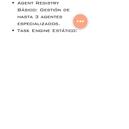
Agent Registry
Básico: Gestión de
hasta 3 agentes
especializados.
Task Engine Estático:
Descomposición de
tareas basada en
reglas y flujos de
trabajo fijos.
Gestión de
Dependencias:
Ejecución secuencial
de tareas entre
agentes.
Precios:
Costo de
Implementación (One-
time): $4,000 USD.