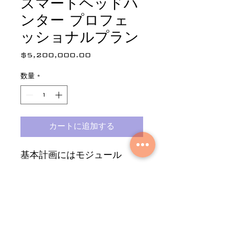
スマートヘッドハ
ンター プロフェ
ッショナルプラン
$5,200,000.00
価
格
数量
*
カートに追加する
基本計画にはモジュール
de Smart HeadHunter
の Headhunters、 the モ
ジュールの申請者、および
Module employers が含
まれます。