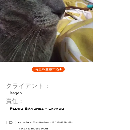
写真を変更する
クライアント：
Isagen
責任：
Pedro Sánchez - Lavado
ID：
fdd5fd2a-6e6a-4518-85d5-
192fd5ddb905