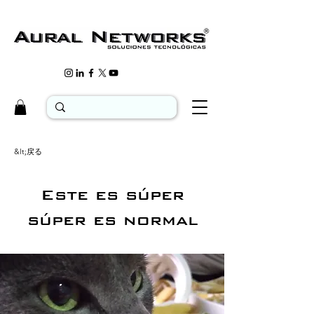
&lt;戻る
Este es súper
súper es normal