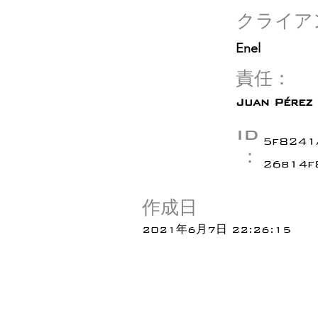
クライア
Enel
責任：
Juan Pérez
ID
5f8241
：
26b14f
作成日
2021年6月7日 22:26:15