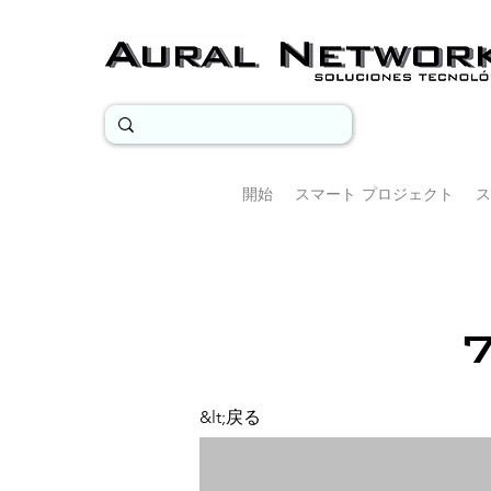
開始
スマート プロジェクト
ス
&lt;戻る