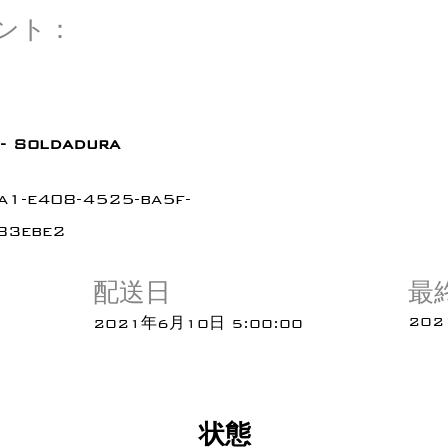
ント：
 - Soldadura
a1-e408-4525-ba5f-
83ebe2
配送日
最
202
2021年6月10日 5:00:00
状態