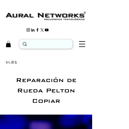
&lt;戻る
Reparación de
Rueda Pelton
Copiar