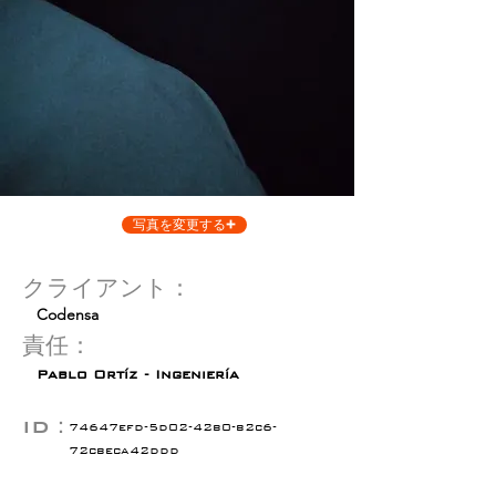
写真を変更する
クライアント：
Codensa
責任：
Pablo Ortíz - Ingeniería
ID：
74647efd-5d02-42b0-b2c6-
72cbeca42ddd