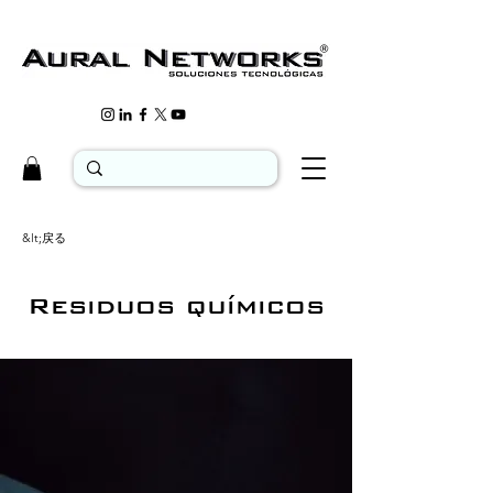
&lt;戻る
Residuos químicos