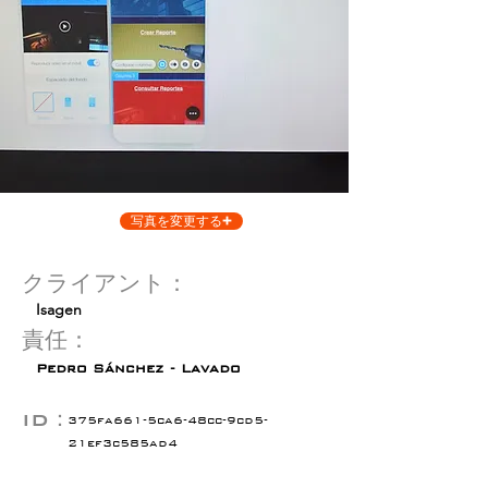
写真を変更する
クライアント：
Isagen
責任：
Pedro Sánchez - Lavado
ID：
375fa661-5ca6-48cc-9cd5-
21ef3c585ad4