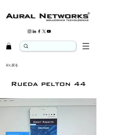
&lt;戻る
Rueda pelton 44