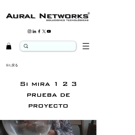
&lt;戻る
Si mira 1 2 3
prueba de
proyecto