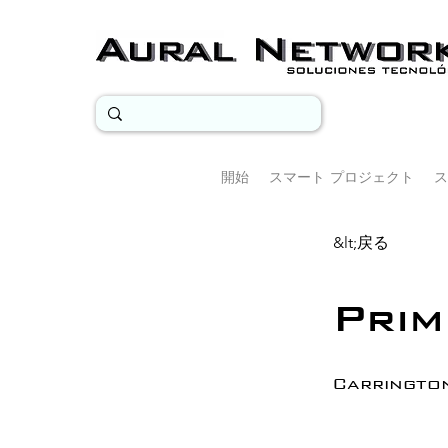
開始
スマート プロジェクト
ス
&lt;戻る
Prim
Carringto