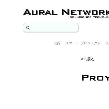
開始
スマート プロジェクト
ス
&lt;戻る
Proy