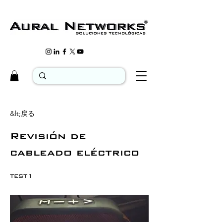
&lt;戻る
Revisión de
cableado eléctrico
test1