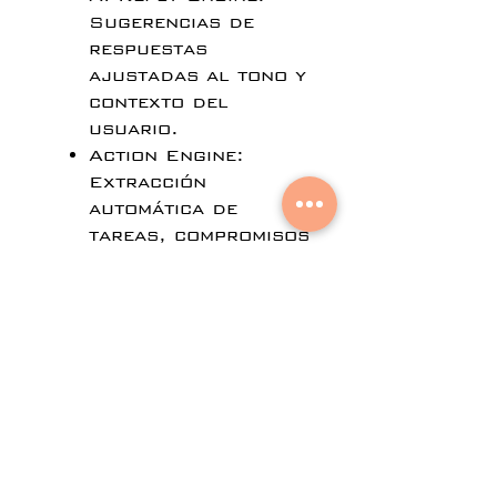
Sugerencias de
respuestas
ajustadas al tono y
contexto del
usuario.
Action Engine:
Extracción
automática de
tareas, compromisos
y fechas
directamente al
calendario o gestor
de tareas.
Smart Inbox:
Interfaz orientada a
decisiones
pendientes y
conversaciones