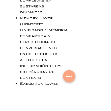
complejas en
subtareas
dinámicas.
Memory Layer
(Contexto
Unificado): Memoria
compartida y
persistencia de
conversaciones
entre todos los
agentes; la
información fluye
sin pérdida de
contexto.
Execution Layer
Paralela:
Capacidad de
llamar a múltiples
agentes