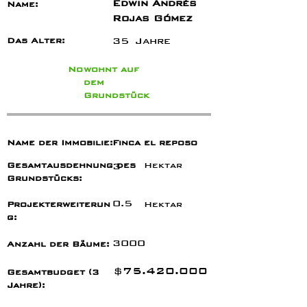
Edwin Andrés
Name:
Rojas Gómez
35
Jahre
Das Alter:
No
wohnt auf
dem
Grundstück
Name der Immobilie:
Finca el reposo
Gesamtausdehnung des
3
Hektar
Grundstücks:
0.5
Projekterweiterun
Hektar
g:
3000
Anzahl der Bäume:
75.420.000
$
Gesamtbudget (3
Jahre):