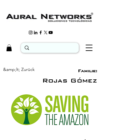
&amp;lt; Zurück
Familie:
Rojas Gómez