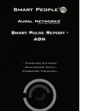
Smart Pulse Report -
ADN
- Conexión Exitosa!
- Analizando Data...
-Cargando Visuales...