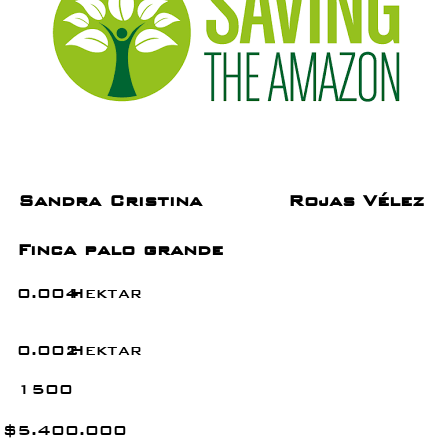
Sandra Cristina
Rojas Vélez
Finca palo grande
0.004
Hektar
0.002
Hektar
1500
$
5.400.000