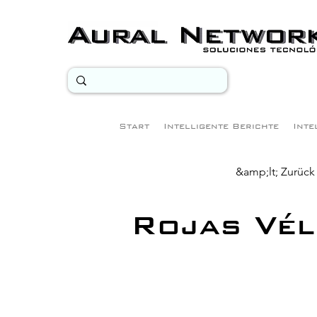
Start
Intelligente Berichte
Inte
&amp;lt; Zurück
Rojas Vél