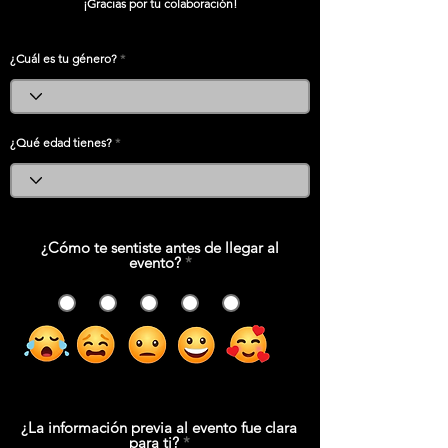
¡Gracias por tu colaboración!
¿Cuál es tu género?
¿Qué edad tienes?
¿Cómo te sentiste antes de llegar al
evento?
*
1
2
3
4
5
¿La información previa al evento fue clara
para ti?
*