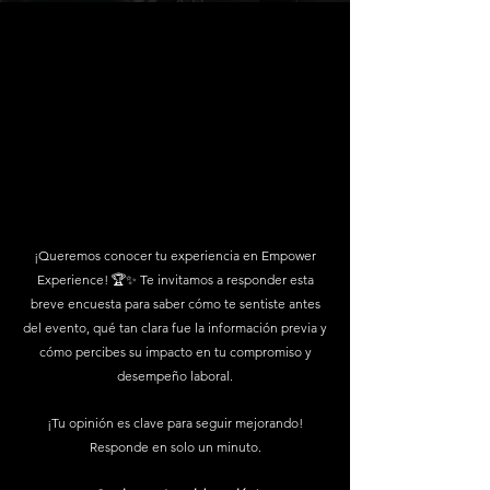
¡Queremos conocer tu experiencia en Empower
Experience! 🏆✨ Te invitamos a responder esta
breve encuesta para saber cómo te sentiste antes
del evento, qué tan clara fue la información previa y
cómo percibes su impacto en tu compromiso y
desempeño laboral.
¡Tu opinión es clave para seguir mejorando!
Responde en solo un minuto.