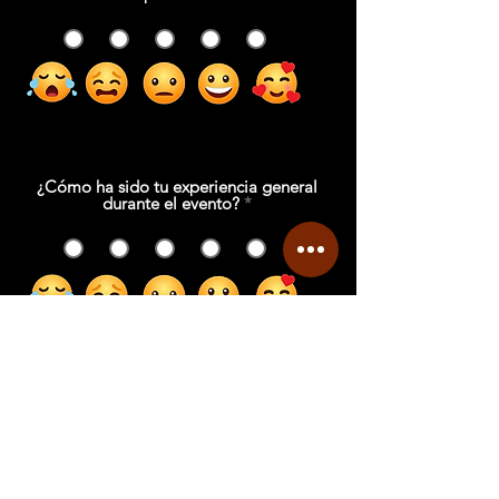
1
2
3
4
5
¿Cómo ha sido tu experiencia general
durante el evento?
*
1
2
3
4
5
¿Qué tanto crees que este evento
impactará en tu desempeño laboral?
*
1
2
3
4
5