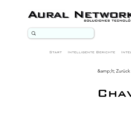
Start
Intelligente Berichte
Inte
&amp;lt; Zurück
Cha