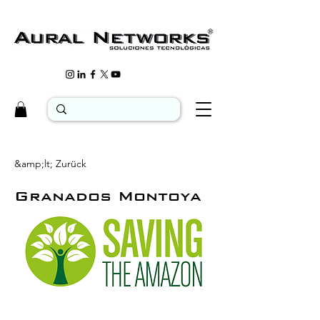
&amp;lt; Zurück
Granados Montoya