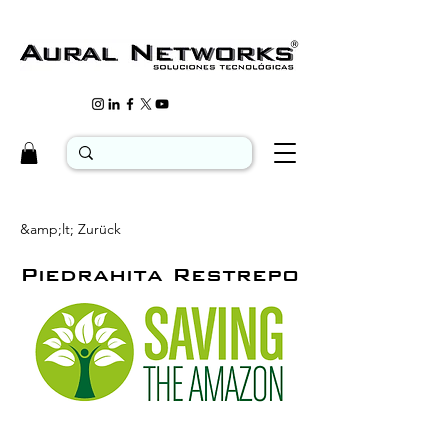
&amp;lt; Zurück
Piedrahita Restrepo