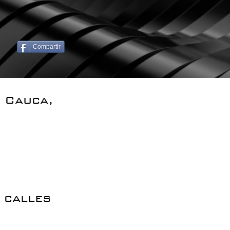
Compartir
l Cauca,
 calles