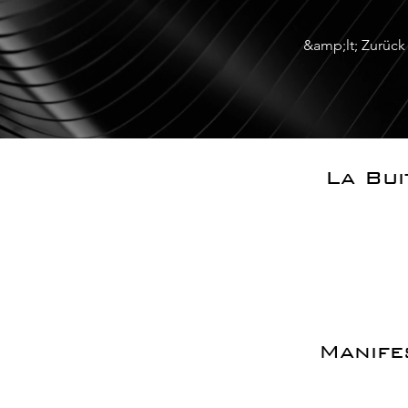
&amp;lt; Zurück
La Bui
Manife