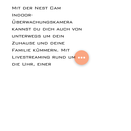
Mit der Nest Cam
Indoor-
Überwachungskamera
kannst du dich auch von
unterwegs um dein
Zuhause und deine
Familie kümmern. Mit
Livestreaming rund um
die Uhr, einer
vielseitigen
magnetischen
Halterung,
Personenwarnungen mit
Nest Aware und einer
App für alle deine Nest-
Produkte hilft dir Nest
Cam Indoor dabei, den
Überblick zu behalten,