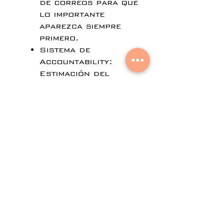
de correos para que
lo importante
aparezca siempre
primero.
Sistema de
Accountability:
Estimación del
costo de tiempo por
email y KPIs de
"Carga
organizacional".
Analytics de
Comunicación:
Reportes de
volumen y tiempos
de respuesta.
Precios:
Costo de