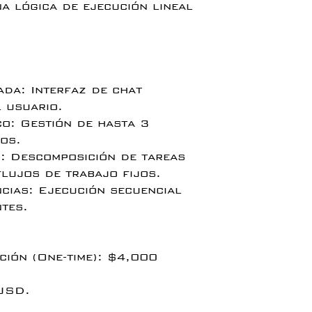
a lógica de ejecución lineal
ada: Interfaz de chat
 usuario.
co: Gestión de hasta 3
os.
o: Descomposición de tareas
lujos de trabajo fijos.
cias: Ejecución secuencial
tes.
ción (One-time): $4,000
USD.