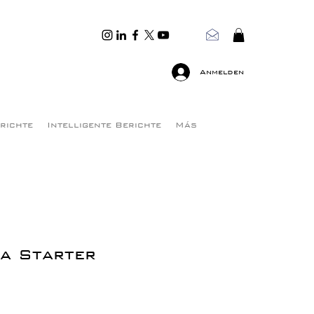
Anmelden
erichte
Intelligente Berichte
Más
a Starter
is