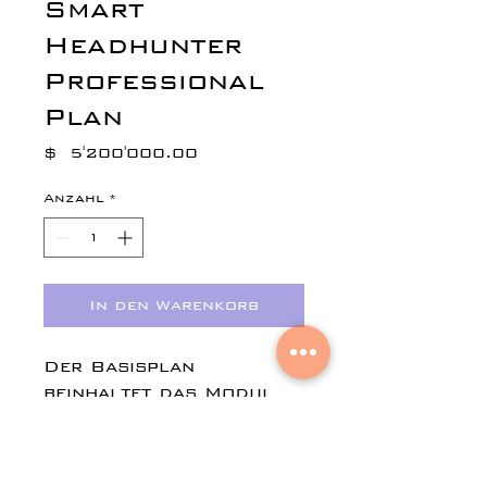
Smart
Headhunter
Professional
Plan
Preis
$ 5'200'000.00
Anzahl
*
In den Warenkorb
Der Basisplan
beinhaltet das Modul
de Headhunters von
Smart HeadHunter, das
Modul der Bewerber