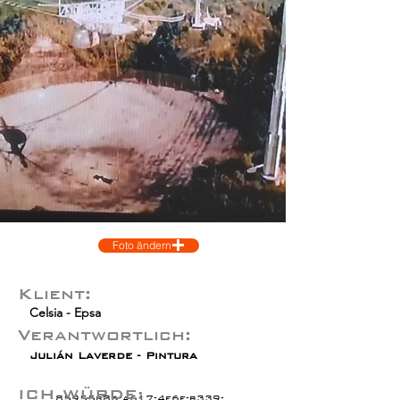
Foto ändern
Klient:
Celsia - Epsa
Verantwortlich:
Julián Laverde - Pintura
ICH WÜRDE:
85955b8d-a617-4f6e-b339-