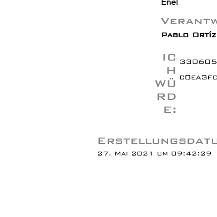
Enel
Verantw
Pablo Ortíz 
IC
330605
H
c0ea3f
WÜ
RD
E:
Erstellungsdat
27. Mai 2021 um 09:42:29