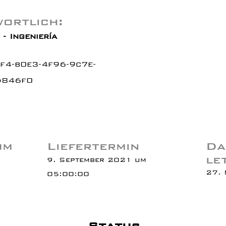
ortlich:
- Ingeniería
f4-b0e3-4f96-9c7e-
d846f0
um
Liefertermin
Da
le
9. September 2021 um
27. 
05:00:00
Status