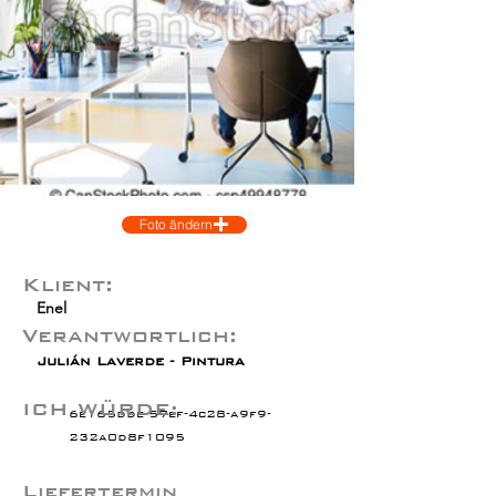
Foto ändern
Klient:
Enel
Verantwortlich:
Julián Laverde - Pintura
ICH WÜRDE:
6e165dde-57ef-4c28-a9f9-
232a0d8f1095
Liefertermin