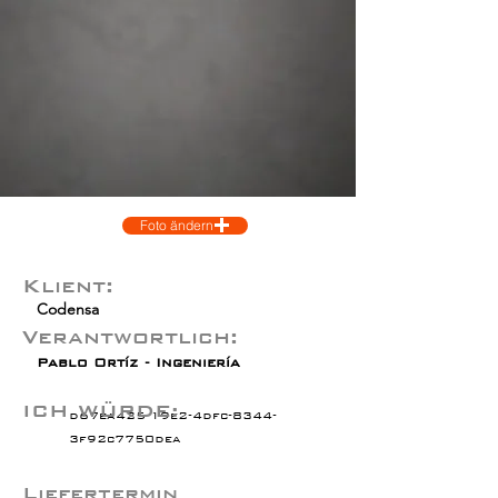
Foto ändern
Klient:
Codensa
Verantwortlich:
Pablo Ortíz - Ingeniería
ICH WÜRDE:
d67ea425-19e2-4dfc-8344-
3f92c7750dea
Liefertermin