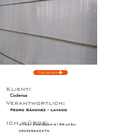
Foto ändern
Klient:
Codensa
Verantwortlich:
Pedro Sánchez - Lavado
ICH WÜRDE:
47651d44-80e4-4199-af3a-
c3c2e5b4247d