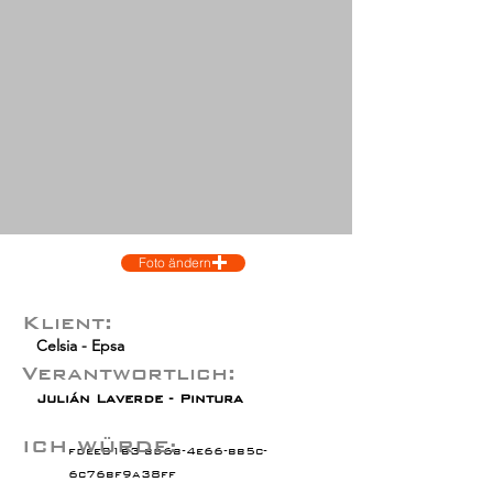
Foto ändern
Klient:
Celsia - Epsa
Verantwortlich:
Julián Laverde - Pintura
ICH WÜRDE:
fdee31b3-bd6b-4e66-bb5c-
6c76bf9a38ff