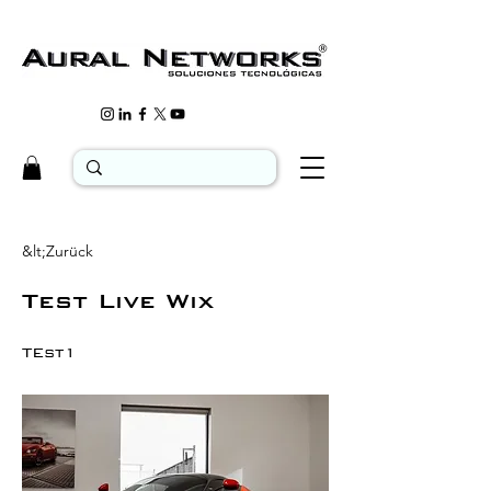
&lt;Zurück
Test Live Wix
TEst1