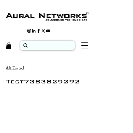
&lt;Zurück
Test7383829292