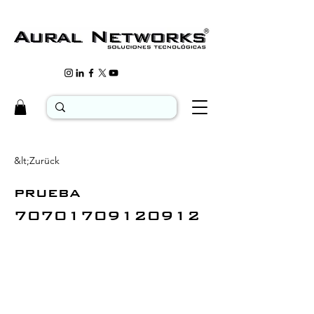
&lt;Zurück
prueba
70701709120912