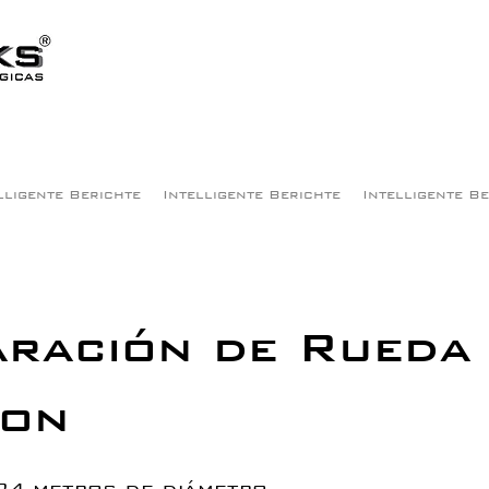
lligente Berichte
Intelligente Berichte
Intelligente B
ración de Rueda
ton
84 metros de diámetro