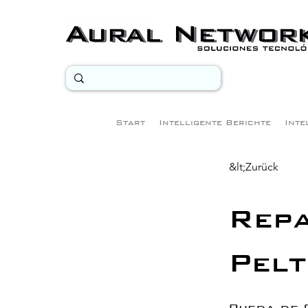
Start
Intelligente Berichte
Inte
&lt;Zurück
Repa
Pel
Rueda de 