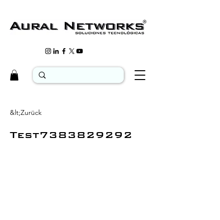
&lt;Zurück
Test7383829292