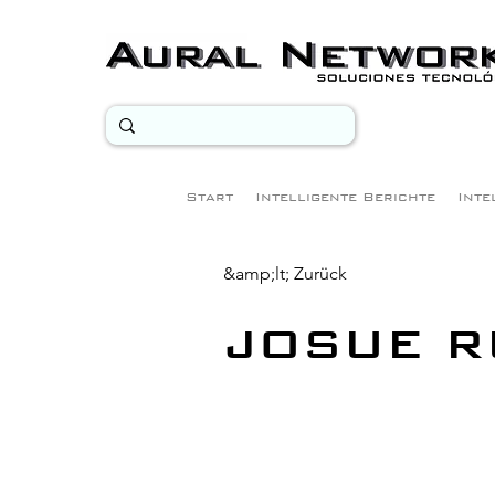
Start
Intelligente Berichte
Inte
&amp;lt; Zurück
JOSUE R