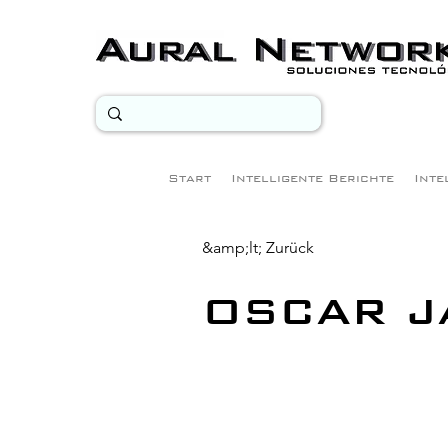
Start
Intelligente Berichte
Inte
&amp;lt; Zurück
OSCAR J