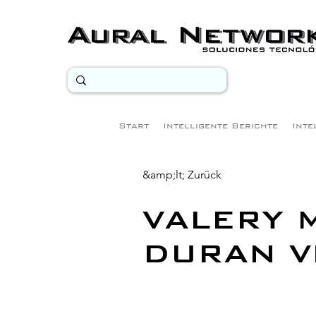
Start
Intelligente Berichte
Inte
&amp;lt; Zurück
VALERY 
DURAN V