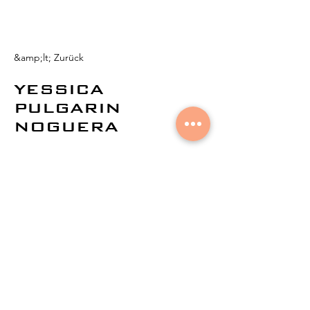
&amp;lt; Zurück
YESSICA
PULGARIN
NOGUERA
© 2021 von
Aural Networks.