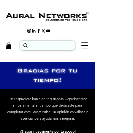
Gracias por tu
tiempo!
Tus respuestas han sido registradas. Agradecemos
sinceramente el tiempo que dedicaste para
completar este Smart Pulse. Tu opinión es valiosa y
esencial para ayudarnos a mejorar.
¡Gracias nuevamente por tu apoyo!