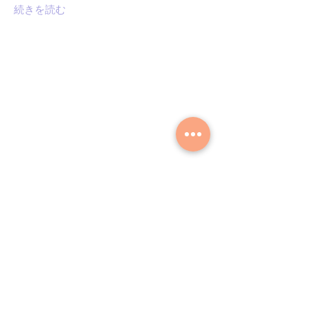
続きを読む
ANGELICA
ESMERALDA PEÑA