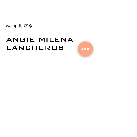
&amp;lt; 戻る
ANGIE MILENA
LANCHEROS
©
2021by AuralNetworks。