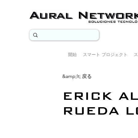
開始
スマート プロジェクト
ス
&amp;lt; 戻る
ERICK A
RUEDA L