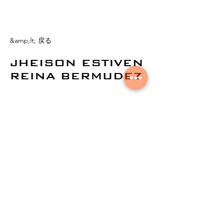
&amp;lt; 戻る
JHEISON ESTIVEN
REINA BERMUDEZ
©
2021by AuralNetworks。